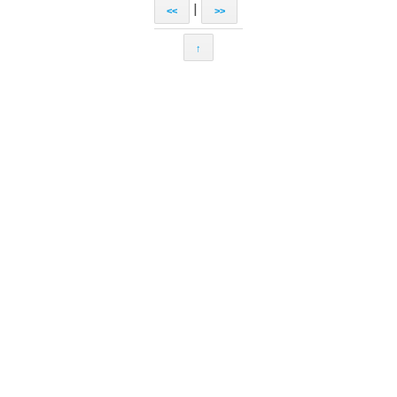
|
<<
>>
↑