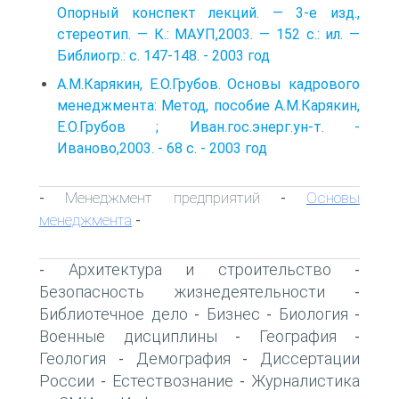
Опорный конспект лекций. — 3-е изд.,
стереотип. — К.: МАУП,2003. — 152 с.: ил. —
Библиогр.: с. 147-148. - 2003 год
А.М.Карякин, Е.О.Грубов. Основы кадрового
менеджмента: Метод, пособие А.М.Карякин,
Е.О.Грубов ; Иван.гос.энерг.ун-т. -
Иваново,2003. - 68 с. - 2003 год
Менеджмент предприятий
Основы
-
-
менеджмента
-
Архитектура и строительство
-
-
Безопасность жизнедеятельности
-
Библиотечное дело
Бизнес
Биология
-
-
-
Военные дисциплины
География
-
-
Геология
Демография
Диссертации
-
-
России
Естествознание
Журналистика
-
-