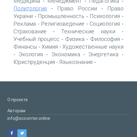
Медицина
Менеджмент
Педагогика
-
-
-
Политология
Право России
Право
-
-
України
Промышленность
Психология
-
-
-
Реклама
Религиоведение
Социология
-
-
-
Страхование
Технические науки
-
-
Учебный процесс
Физика
Философия
-
-
-
Финансы
Химия
Художественные науки
-
-
Экология
Экономика
Энергетика
-
-
-
-
Юриспруденция
Языкознание
-
-
О проекте
Авторам
info@scicenter.online