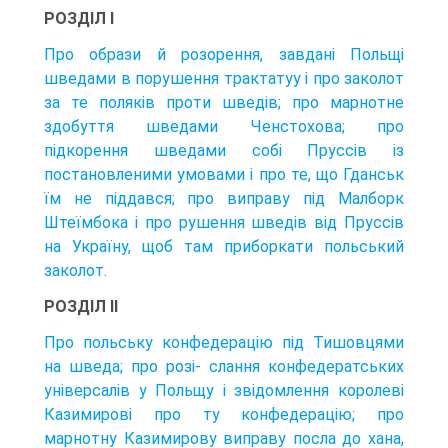
РОЗДІЛ I
Про образи й розорення, завдані Польщі
шведами в порушення трактатуу і про заколот
за те поляків проти шведів; про марнотне
здобуття шведами Ченстохова; про
підкорення шведами собі Пруссів із
постановленими умовами і про те, що Гданськ
їм не піддався; про виправу під Малборк
Штеїмбока і про рушення шведів від Пруссів
на Україну, щоб там приборкати польський
заколот.
РОЗДІЛ II
Про польську конфедерацію під Тишовцями
на шведа; про розі- слання конфедератських
універсалів у Польщу і звідомлення королеві
Казимирові про ту конфедерацію; про
марнотну Казимирову виправу посла до хана,