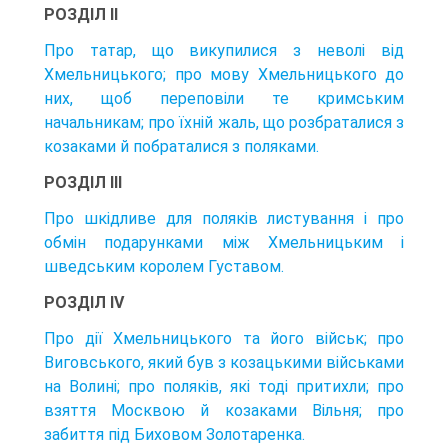
РОЗДІЛ II
Про татар, що викупилися з неволі від
Хмельницького; про мову Хмельницького до
них, щоб переповіли те кримським
начальникам; про їхній жаль, що розбраталися з
козаками й побраталися з поляками.
РОЗДІЛ III
Про шкідливе для поляків листування і про
обмін подарунками між Хмельницьким і
шведським королем Густавом.
РОЗДІЛ IV
Про дії Хмельницького та його військ; про
Виговського, який був з козацькими військами
на Волині; про поляків, які тоді притихли; про
взяття Москвою й козаками Вільня; про
забиття під Биховом Золотаренка.