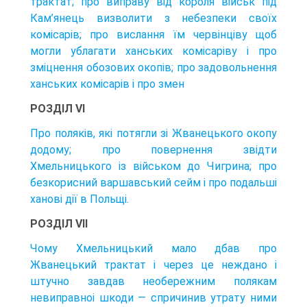
трактат; про виправу від короля військ під
Кам’янець визволити з небезпеки своїх
комісарів; про вислання їм червінціву щоб
могли ублагати ханських комісаріву і про
зміцнення обозових окопів; про задовольнення
ханських комісарів і про змен
РОЗДІЛ VI
Про поляків, які потягли зі Жванецького окопу
додому; про повернення звідти
Хмельницького із військом до Чигрина; про
безкорисний варшавський сейм і про подальші
ханові дії в Польщі.
РОЗДІЛ VII
Чому Хмельницький мало дбав про
Жванецький трактат і через це неждано і
штучно завдав необережним полякам
невиправноі шкоди — спричинив утрату ними