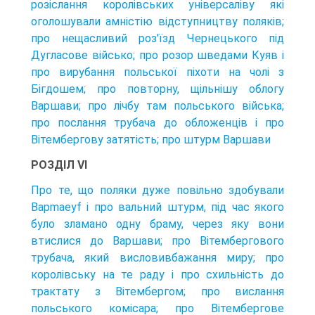
розіслання королівських універсаліву які
оголошували амністію відступництву поляків;
про нещасливий роз'їзд Чернецького під
Дугласове військо; про розор шведами Куяв і
про вирубання польської піхоти на чолі з
Бігдошем; про повторну, щільнішу облогу
Варшави; про лічбу там польського війська;
про послання трубача до обложенців і про
Вітембергову затятість; про штурм Варшави
РОЗДІЛ VI
Про те, що поляки дуже повільно здобували
Bapmaeyf і про вальний штурм, під час якого
було зламано одну браму, через яку вони
втислися до Варшави; про Вітембергового
трубача, який висловивбажання миру; про
королівську на те раду і про схильність до
трактату з Вітембергом; про вислання
польського комісара; про Вітембергове