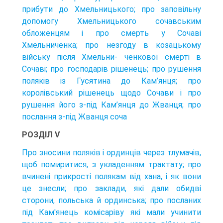
прибути до Хмельницького; про заповільну
допомогу Хмельницького сочавським
обложенцям і про смерть у Сочаві
Хмельниченка; про незгоду в козацькому
війську після Хмельни- ченкової смерті в
Сочаві; про господарів рішенець; про рушення
поляків із Гусятина до Кам’янця; про
королівський рішенець щодо Сочави і про
рушення його з-під Кам’янця до Жванця; про
послання з-під Жванця соча
РОЗДІЛ V
Про зносини поляків і ординців через тлумачів,
щоб помиритися, з укладенням трактату; про
вчинені прикрості полякам від хана, і як вони
це знесли; про заклади, які дали обидві
сторони, польська й ординська; про посланих
під Кам'янець комісаріву які мали учинити