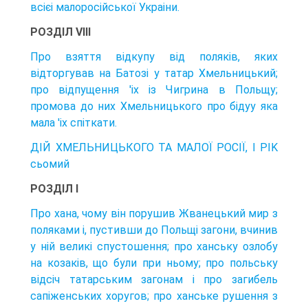
всієі малоросійської Украіни.
РОЗДІЛ VIII
Про взяття відкупу від поляків, яких
відторгував на Батозі у татар Хмельницький;
про відпущення 'ix із Чигрина в Польщу;
промова до них Хмельницького про бідуу яка
мала 'ix спіткати.
ДІЙ ХМЕЛЬНИЦЬКОГО TA МАЛОЇ РОСІЇ, I PIK
сьомий
РОЗДІЛ I
Про хана, чому він порушив Жванецький мир з
поляками і, пустивши до Польщі загони, вчинив
у ній великі спустошення; про ханську озлобу
на козаків, що були при ньому; про польську
відсіч татарським загонам і про загибель
сапіженських хоругов; про ханське рушення з