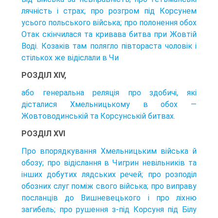
лячність і страх; про розгром під Корсунем
усього польського війська; про полонення обох
Отак скінчилася та кривава битва при Жовтій
Воді. Козаків там полягло півтораста чоловік і
стількох же відіслали в Чи
РОЗДІЛ XIV,
або генеральна реляція про здобичі, які
дісталися Хмельницькому в обох —
Жовтоводинській та Корсунській битвах.
РОЗДІЛ XVI
Про впорядкування Хмельницьким війська й
обозу; про відіслання в Чигрин невільників та
інших добутих лядських речей; про розподіл
обозних слуг поміж свого війська; про виправу
посланців до Вишневецького і про ліхню
загибель; про рушення з-під Корсуня під Білу