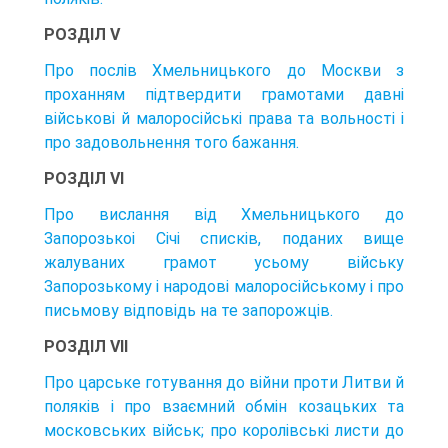
РОЗДІЛ V
Про послів Хмельницького до Москви з
проханням підтвердити грамотами давні
військові й малоросійські права та вольності і
про задовольнення того бажання.
РОЗДІЛ VI
Про вислання від Хмельницького до
Запорозькоі Січі списків, поданих вище
жалуваних грамот усьому війську
Запорозькому і народові малоросійському і про
письмову відповідь на те запорожців.
РОЗДІЛ VII
Про царське готування до війни проти Литви й
поляків і про взаємний обмін козацьких та
московських військ; про королівські листи до