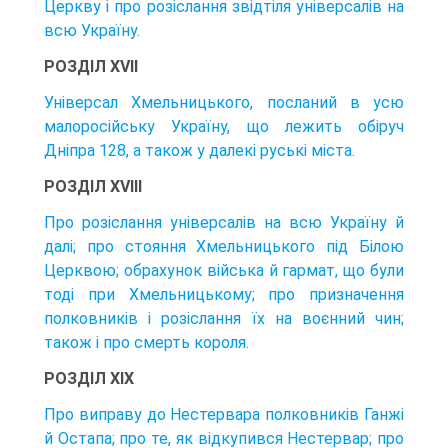
Церкву і про розіслання звідтіля універсалів на
всю Україну.
РОЗДІЛ XVII
Універсал Хмельницького, посланий в усю
малоросійську Україну, що лежить обіруч
Дніпра 128, а також у далекі руські міста.
РОЗДІЛ XVIII
Про розіслання універсалів на всю Україну й
далі; про стояння Хмельницького під Білою
Церквою; обрахунок війська й гармат, що були
тоді при Хмельницькому; про призначення
полковників і розіслання їх на воєнний чин;
також і про смерть короля.
РОЗДІЛ XIX
Про виправу до Нестервара полковників Ганжі
й Остапа; про те, як відкупився Нестервар; про