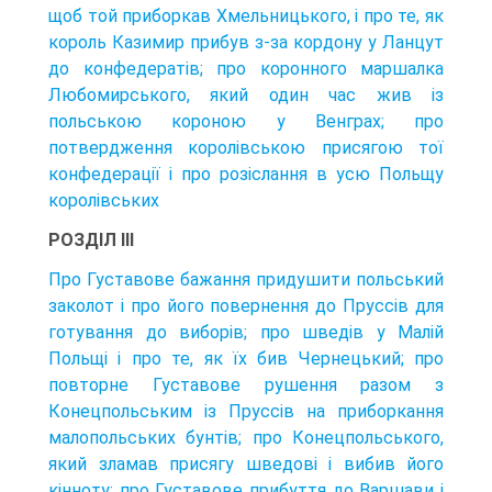
щоб той приборкав Хмельницького, і про те, як
король Казимир прибув з-за кордону у Ланцут
до конфедератів; про коронного маршалка
Любомирського, який один час жив із
польською короною у Венграх; про
потвердження королівською присягою тої
конфедерації і про розіслання в усю Польщу
королівських
РОЗДІЛ III
Про Густавове бажання придушити польський
заколот і про його повернення до Пруссів для
готування до виборів; про шведів у Малій
Польщі і про те, як їх бив Чернецький; про
повторне Густавове рушення разом з
Конецпольським із Пруссів на приборкання
малопольських бунтів; про Конецпольського,
який зламав присягу шведові і вибив його
кінноту; про Густавове прибуття до Варшави і