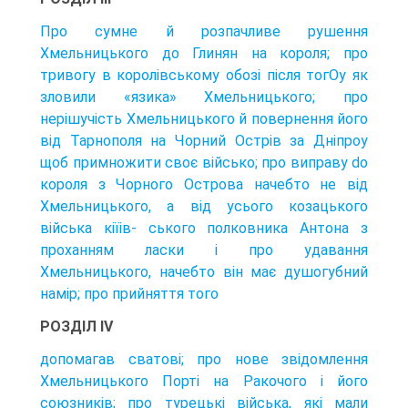
Про сумне й розпачливе рушення
Хмельницького до Глинян на короля; про
тривогу в королівському обозі після тогОу як
зловили «язика» Хмельницького; про
нерішучість Хмельницького й повернення його
від Тарнополя на Чорний Острів за Дніпроу
щоб примножити своє військо; про виправу do
короля з Чорного Острова начебто не від
Хмельницького, а від усього козацького
війська кіїів- ського полковника Антона з
проханням ласки і про удавання
Хмельницького, начебто він має душогубний
намір; про прийняття того
РОЗДІЛ IV
допомагав сватові; про нове звідомлення
Хмельницького Порті на Ракочого і його
союзників; про турецькі війська, які мали