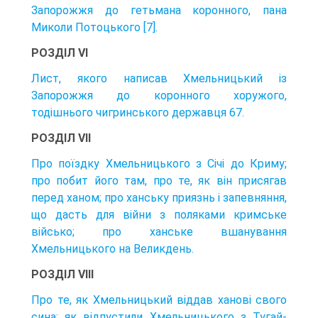
Запорожжя до гетьмана коронного, пана
Миколи Потоцького [7].
РОЗДІЛ VI
Лист, якого написав Хмельницький із
Запорожжя до коронного хоружого,
тодішнього чигринського державця 67.
РОЗДІЛ VII
Про поїздку Хмельницького з Січі до Криму;
про побит його там, про те, як він присягав
перед ханом; про ханську приязнь і запевняння,
що дасть для війни з поляками кримське
військо; про ханське вшанування
Хмельницького на Великдень.
РОЗДІЛ VIII
Про те, як Хмельницький віддав ханові свого
сина; як відпустили Хмельницького з Тугай-