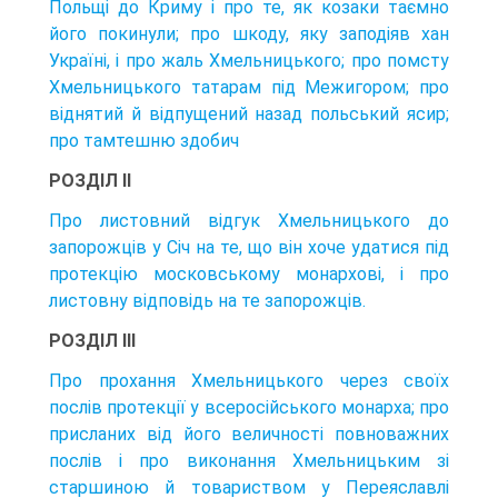
Польщі до Криму і про те, як козаки таємно
його покинули; про шкоду, яку заподіяв хан
Україні, і про жаль Хмельницького; про помсту
Хмельницького татарам під Межигором; про
віднятий й відпущений назад польський ясир;
про тамтешню здобич
РОЗДІЛ II
Про листовний відгук Хмельницького до
запорожців у Січ на те, що він хоче удатися під
протекцію московському монархові, і про
листовну відповідь на те запорожців.
РОЗДІЛ III
Про прохання Хмельницького через своїх
послів протекції у всеросійського монарха; про
присланих від його величності повноважних
послів і про виконання Хмельницьким зі
старшиною й товариством у Переяславлі