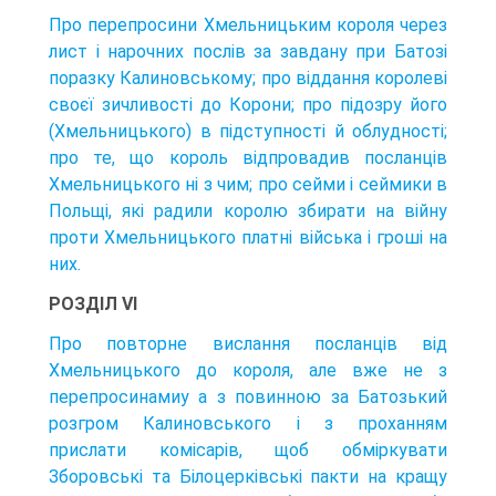
Про перепросини Хмельницьким короля через
лист і нарочних послів за завдану при Батозі
поразку Калиновському; про віддання королеві
своєї зичливості до Корони; про підозру його
(Хмельницького) в підступності й облудності;
про те, що король відпровадив посланців
Хмельницького ні з чим; про сейми і сеймики в
Польщі, які радили королю збирати на війну
проти Хмельницького платні війська і гроші на
них.
РОЗДІЛ VI
Про повторне вислання посланців від
Хмельницького до короля, але вже не з
перепросинамиу а з повинною за Батозький
розгром Калиновського і з проханням
прислати комісарів, щоб обміркувати
Зборовські та Білоцерківські пакти на кращу