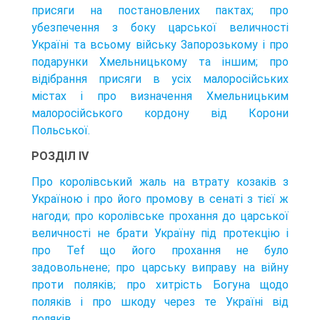
присяги на постановлених пактах; про
убезпечення з боку царської величності
Україні та всьому війську Запорозькому і про
подарунки Хмельницькому та іншим; про
відібрання присяги в усіх малоросійських
містах і про визначення Хмельницьким
малоросійського кордону від Корони
Польської.
РОЗДІЛ IV
Про королівський жаль на втрату козаків з
Україною і про його промову в сенаті з тієї ж
нагоди; про королівське прохання до царської
величності не брати Україну під протекцію і
про Tef що його прохання не було
задовольнене; про царську виправу на війну
проти поляків; про хитрість Богуна щодо
поляків і про шкоду через те Україні від
поляків.