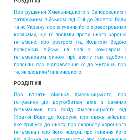
РОЗДІЛ XII
Про рушення Хмельницького з Запорозьким і
татарським військом від Січі до Жовтої Води
та на Україну; про злучення його з реєстровими
козаками, що їх послали проти нього коронні
гетьмани; про розгром під Жовтою Водою
польських військ на чолі з комісаром і
гетьмановим сином; про взяту там здобич і
полонян; про відправлення їх до Чигрина; про
те, як зловили Чаплинського.
РОЗДІЛ XIII
Про втрати війська Хмельницького; про
готування до другоїбитви вже з самими
гетьманами; про похід Хмельницького від
Жовтоі Води до Корсуня; про свіже військо,
яке прибуло до нього; про скорботу коронного
гетьмана і про його наміри; про ганення його
від війська за невправність; про гетьманські