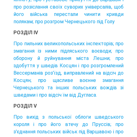
про розіслання своїх суворих універсалів, щоб
його війська перестали чинити кривди
полякам; про розгром Чернецького під Голу
РОЗДІЛ IV
Про пильних великопольських інспекторів; про
змагання із ними підляського воєводи; про
оборону й руйнування міста Лешни; про
здобуття у шведів Косцян і про розгромлений
Вессерманів роз’їзд, виправлений на відсіч до
Косцян; про щасливе воєнне змагання
Чернецького та інших польських вождів зі
шведами і про відсіч їм від Дугласа.
РОЗДІЛ V
Про вихід з польської облоги шведського
короля і про його втечу до Пруссів; про
з'єднання польських військ під Варшавою і про