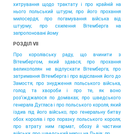
хитрування щодо трактату і про крайній на
нього польський штурм; про його прохання
милосердя; про погамування війська від
штурму; про схилення Вітемберга на
запропоновані йому
РОЗДІЛ VII
Про королівську раду, що вчинити з
Вітембергом, який здався; про прохання
великополян не відпускати Вітемберга; про
затримання Вітемберга і про відіслання його до
Замостя; про знудження польського війська,
голод та хвороби і про те, як воно
роз’їжджалося по домівках; про шведського
генерала Дугласа і про польського короля, який
їздив під його військо; про генеральну битву
обох королів і про поразку польського короля;
про втрату ним гармат, обозу й частини
війська; про шведський марш на Львів; пр