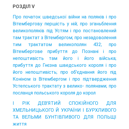
РОЗДІЛ V
Про початок шведської війни на поляків і про
Вітембергову першість у ній; про зганьблення
великополяків під Устям і про постановлений
там трактат з Вітембергом; про незадоволення
тим трактатом великополян 432; про
Вітембергове прибуття до Познані і про
непоштивість там його і його війська;
прибуття до Гнєзна шведського короля і про
його непоштивість; про об'єднання його під
Коніном із Вітембергом і про підтвердження
Устепського трактату з велико- полянами; про
посланця польського короля до корол
I PIK ДЕВ’ЯТИЙ СПОКІЙНОГО ДЛЯ
ХМЕЛЬНИЦЬКОГО Й УКРАЇНИ I БУРХЛИВОГО
TA ВЕЛЬМИ БУНТІВЛИВОГО ДЛЯ ПОЛЬЩІ
життя