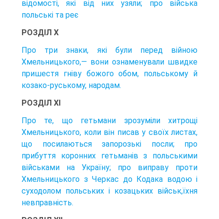
відомості, які від них узяли; про війська
польські та реє
РОЗДІЛ X
Про три знаки, які були перед війною
Хмельницького,— вони ознаменували швидке
пришестя гніву божого обом, польському й
козако-руському, народам.
РОЗДІЛ XI
Про те, що гетьмани зрозуміли хитрощі
Хмельницького, коли він писав у своїх листах,
що посилаються запорозькі посли; про
прибуття коронних гетьманів з польськими
військами на Україну; про виправу проти
Хмельницького з Черкас до Кодака водою і
суходолом польських і козацьких військ,їхня
невправність.