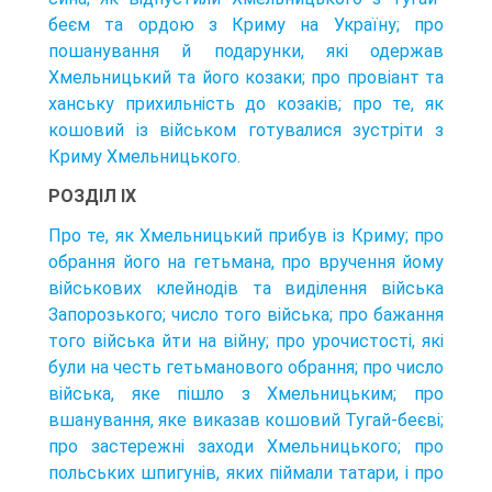
беєм та ордою з Криму на Україну; про
пошанування й подарунки, які одержав
Хмельницький та його козаки; про провіант та
ханську прихильність до козаків; про те, як
кошовий із військом готувалися зустріти з
Криму Хмельницького.
РОЗДІЛ IX
Про те, як Хмельницький прибув із Криму; про
обрання його на гетьмана, про вручення йому
військових клейнодів та виділення війська
Запорозького; число того війська; про бажання
того війська йти на війну; про урочистості, які
були на честь гетьманового обрання; про число
війська, яке пішло з Хмельницьким; про
вшанування, яке виказав кошовий Тугай-беєві;
про застережні заходи Хмельницького; про
польських шпигунів, яких піймали татари, і про