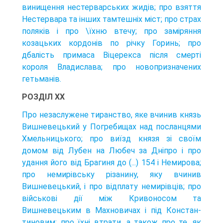
винищення нестерварських жидів; про взяття
Нестервара та інших тамтешніх міст; про страх
поляків і про \їхню втечу; про заміряння
козацьких кордонів по річку Горинь; про
дбалість примаса Віцерекса після смерті
короля Владислава; про новопризначених
гетьманів.
РОЗДІЛ XX
Про незаслужене тиранство, яке вчинив князь
Вишневецький у Погребищах над посланцями
Хмельницького; про виїзд князя зі своїм
домом від Лубен на Любеч за Дніпро і про
удання його від Брагиня до (...) 154 і Немирова;
про немирівську різанину, яку вчинив
Вишневецький, і про відплату немирівців; про
військові дії між Кривоносом та
Вишневецьким в Махновичах і під Констан-
тиновим; про їхні втрати, а також про те, як