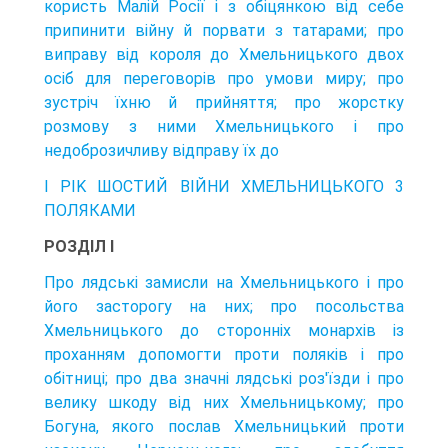
користь Малій Росії і з обіцянкою від себе
припинити війну й порвати з татарами; про
виправу від короля до Хмельницького двох
осіб для переговорів про умови миру; про
зустріч їхню й прийняття; про жорстку
розмову з ними Хмельницького і про
недоброзичливу відправу їх до
I PIK ШОСТИЙ ВІЙНИ ХМЕЛЬНИЦЬКОГО 3
ПОЛЯКАМИ
РОЗДІЛ I
Про лядські замисли на Хмельницького і про
його засторогу на них; про посольства
Хмельницького до сторонніх монархів із
проханням допомогти проти поляків і про
обітниці; про два значні лядські роз'їзди і про
велику шкоду від них Хмельницькому; про
Богуна, якого послав Хмельницький проти