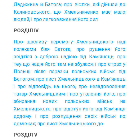
Ладижина й Батога; про вістки, які дійшли до
Калиновського, що Хмельниченко має мало
людей, і про легковаження його сил
РОЗДІЛ IV
Про щасливу перемогу Хмельницького над
поляками біля Батога; про рушення його
звідтіля з доброю надією під Кам'янець; про
теу що надія його там не збулася, і про страх у
Польщі після поразки польських військ під
Батогом; про лист Хмельницького в Кам'янець
і про відповідь на нього, про незадоволення
татар Хмельницьким і про утолення його; про
збирання нових польських військ на
Хмельницького; про відступ його від Кам’янця
додому і про розпущення своіх військ по
домівках; про лист Хмельницького до
РОЗДІЛ V