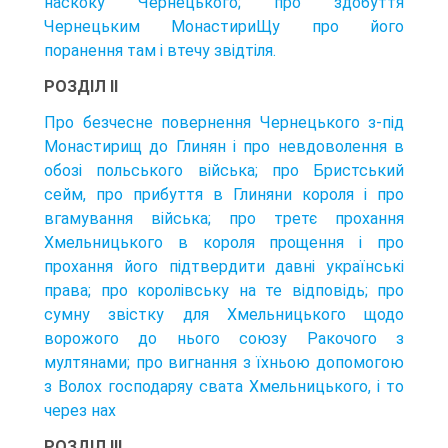
наскоку Чернецького; про здобуття
Чернецьким МонастириЩу про його
поранення там і втечу звідтіля.
РОЗДІЛ II
Про безчесне повернення Чернецького з-під
Монастирищ до Глинян і про невдоволення в
обозі польського війська; про Бристський
сейм, про прибуття в Глиняни короля і про
вгамування війська; про третє прохання
Хмельницького в короля прощення і про
прохання його підтвердити давні українські
права; про королівську на те відповідь; про
сумну звістку для Хмельницького щодо
ворожого до нього союзу Ракочого з
мултянами; про вигнання з їхньою допомогою
з Волох господаряу свата Хмельницького, і то
через нах
РОЗДІЛ III