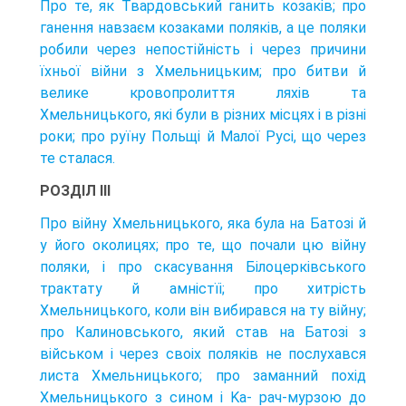
Про те, як Твардовський ганить козаків; про
ганення навзаєм козаками поляків, а це поляки
робили через непостійність і через причини
їхньої війни з Хмельницьким; про битви й
велике кровопролиття ляхів та
Хмельницького, які були в різних місцях і в різні
роки; про руїну Польщі й Малої Pyci, що через
те сталася.
РОЗДІЛ III
Про війну Хмельницького, яка була на Батозі й
у його околицях; про те, що почали цю війну
поляки, і про скасування Білоцерківського
трактату й амністїі; про хитрість
Хмельницького, коли він вибирався на ту війну;
про Калиновського, який став на Батозі з
військом і через своіх поляків не послухався
листа Хмельницького; про заманний похід
Хмельницького з сином і Ka- рач-мурзою до