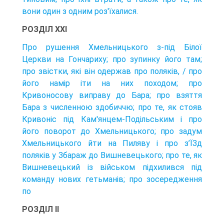
вони один з одним роз'їхалися.
РОЗДІЛ XXI
Про рушення Хмельницького з-під Білої
Церкви на Гончариху; про зупинку його там;
про звістки, які він одержав про поляків, / про
його намір іти на них походом; про
Кривоносову виправу до Бара; про взяття
Бара з численною здобиччю; про те, як стояв
Кривоніс під Кам'янцем-Подільським і про
його поворот до Хмельницького; про задум
Хмельницького йти на Пиляву і про з’ЇЗд
поляків у Збараж до Вишневецького; про те, як
Вишневецький із військом підхилився під
команду нових гетьманів; про зосередження
по
РОЗДІЛ II