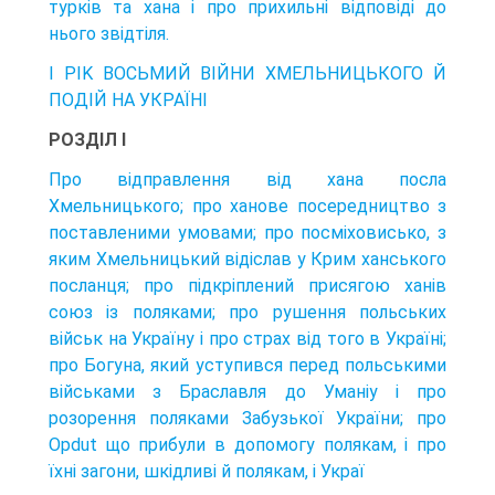
турків та хана і про прихильні відповіді до
нього звідтіля.
I PIK ВОСЬМИЙ ВІЙНИ ХМЕЛЬНИЦЬКОГО Й
ПОДІЙ HA УКРАЇНІ
РОЗДІЛ I
Про відправлення від хана посла
Хмельницького; про ханове посередництво з
поставленими умовами; про посміховисько, з
яким Хмельницький відіслав у Крим ханського
посланця; про підкріплений присягою ханів
союз із поляками; про рушення польських
військ на Україну і про страх від того в Україні;
про Богуна, який уступився перед польськими
військами з Браславля до Уманіу і про
розорення поляками Забузької України; про
Opdut що прибули в допомогу полякам, і про
їхні загони, шкідливі й полякам, і Украї