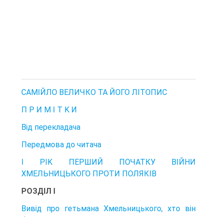
САМІЙЛО ВЕЛИЧКО TA ЙОГО ЛІТОПИС
П P И M I T K И
Від перекладача
Передмова до читача
I PIK ПЕРШИЙ ПОЧАТКУ ВІЙНИ
ХМЕЛЬНИЦЬКОГО ПРОТИ ПОЛЯКІВ
РОЗДІЛ I
Вивід про гетьмана Хмельницького, хто він