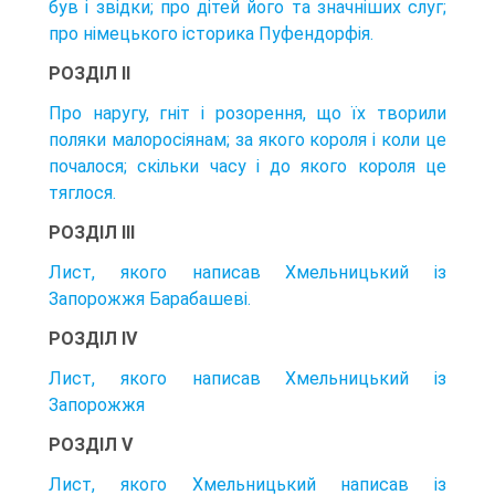
був і звідки; про дітей його та значніших слуг;
про німецького історика Пуфендорфія.
РОЗДІЛ II
Про наругу, гніт і розорення, що їх творили
поляки малоросіянам; за якого короля і коли це
почалося; скільки часу і до якого короля це
тяглося.
РОЗДІЛ ІІІ
Лист, якого написав Хмельницький із
Запорожжя Барабашеві.
РОЗДІЛ IV
Лист, якого написав Хмельницький із
Запорожжя
РОЗДІЛ V
Лист, якого Хмельницький написав із