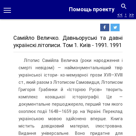
Помощь проекту
<<
↑
>>
Самійло Величко. Давньоруські та давні
українскі літописи. Том 1. Київ - 1991. 1991
Літопис Самійла Величка (роки народження і
смерті невідомі) — наймонументальніший твір
української істори- ко-мемуарної прози XVII—XVIII
ст., який разом з Літописом Самовидця, Літописом
Григорія Грабянки й «Історією Русів» творить
комплекс козацької історіографії. Це —
документальне першоджерело, перший том якого
охоплює події 1648—1659 pp. на Україні. Переклад
українською мовою здійснено вперше. Книга
містить довідковий матеріал, ілюстрована.
Видання універсальне. Воно придатне для