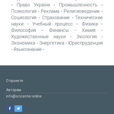
Право України
Промышленность
-
-
-
Психология
Реклама
Религиоведение
-
-
-
Социология
Страхование
Технические
-
-
науки
Учебный процесс
Физика
-
-
-
Философия
Финансы
Химия
-
-
-
Художественные науки
Экология
-
-
Экономика
Энергетика
Юриспруденция
-
-
Языкознание
-
-
О проекте
Авторам
info@scicenter.online